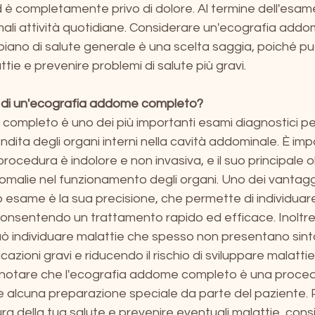
d è completamente privo di dolore. Al termine dell'esame
mali attività quotidiane. Considerare un'ecografia add
iano di salute generale è una scelta saggia, poiché può
e e prevenire problemi di salute più gravi.
ci di un'ecografia addome completo?
completo è uno dei più importanti esami diagnostici pe
dita degli organi interni nella cavità addominale. È imp
ocedura è indolore e non invasiva, e il suo principale o
nomalie nel funzionamento degli organi. Uno dei vantaggi
to esame è la sua precisione, che permette di individuar
 consentendo un trattamento rapido ed efficace. Inoltre,
 individuare malattie che spesso non presentano sintom
azioni gravi e riducendo il rischio di sviluppare malattie
na notare che l'ecografia addome completo è una proce
e alcuna preparazione speciale da parte del paziente. 
ra della tua salute e prevenire eventuali malattie, consid