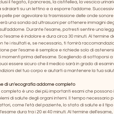
i il fegato, il pancreas, la cistifellea, la vescica urinaria,
 a sdraiarti su un lettino e a esporre l'addome. Success
la pelle per agevolare la trasmissione delle onde sonore
izzerà una sonda ad ultrasuoni per ottenere immagini degl
sull'addome. Durante l'esame, potresti sentire una leg
to l'esame è indolore e dura circa 30 minuti. Al termine de
te i risultati e, se necessario, ti fornirà raccomandazio
azione per l'esame è semplice e richiede solo di asteners
i momenti prima dell'esame. Scegliendo di sottoporsi a
oi essere sicuro che il medico sarà in grado di esamin
izioni del tuo corpo e aiutarti a mantenere la tua salu
e di un'ecografia addome completo
completo è uno dei più importanti esami che possono i
lemi di salute degli organi interni. Il tempo necessario 
ttori, come l'età del paziente, lo stato di salute e il tipo
 l'esame dura tra i 20 ei 40 minuti. Al termine dell'esame,