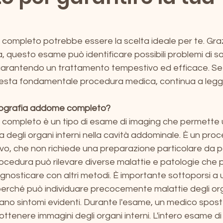
ompleto potrebbe essere la scelta ideale per te. Grazi
 questo esame può identificare possibili problemi di sa
garantendo un trattamento tempestivo ed efficace. Se 
uesta fondamentale procedura medica, continua a legg
ecografia addome completo?
completo è un tipo di esame di imaging che permette 
 degli organi interni nella cavità addominale. È un pro
ivo, che non richiede una preparazione particolare da p
ocedura può rilevare diverse malattie e patologie che 
iagnosticare con altri metodi. È importante sottoporsi a 
ché può individuare precocemente malattie degli orga
no sintomi evidenti. Durante l'esame, un medico spos
ttenere immagini degli organi interni. L'intero esame di 