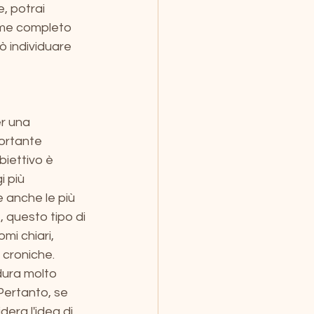
, potrai 
ome completo 
 individuare 
r una 
ortante 
biettivo è 
 più 
e anche le più 
 questo tipo di 
i chiari, 
 croniche. 
dura molto 
Pertanto, se 
era l'idea di 