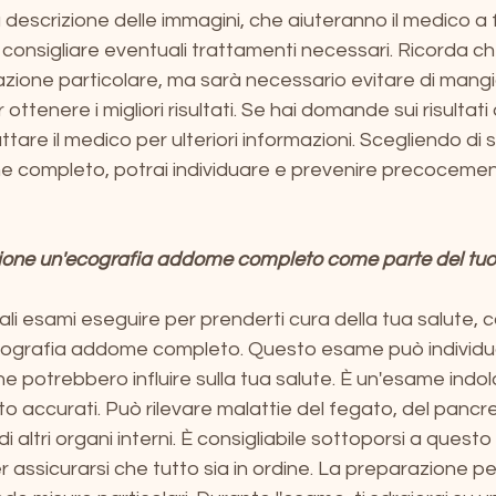
 una descrizione delle immagini, che aiuteranno il medico a
 consigliare eventuali trattamenti necessari. Ricorda c
zione particolare, ma sarà necessario evitare di mangi
ttenere i migliori risultati. Se hai domande sui risultati 
tare il medico per ulteriori informazioni. Scegliendo di 
 completo, potrai individuare e prevenire precocement
zione un'ecografia addome completo come parte del tuo 
li esami eseguire per prenderti cura della tua salute, c
ecografia addome completo. Questo esame può individu
he potrebbero influire sulla tua salute. È un'esame indolor
lto accurati. Può rilevare malattie del fegato, del pancre
 e di altri organi interni. È consigliabile sottoporsi a que
r assicurarsi che tutto sia in ordine. La preparazione pe