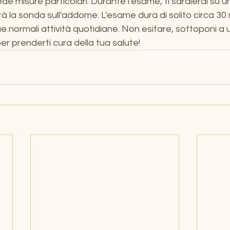
de misure particolari. Durante l'esame, ti sdraierai su un
à la sonda sull'addome. L'esame dura di solito circa 30 
ue normali attività quotidiane. Non esitare, sottoponi a 
 prenderti cura della tua salute! 