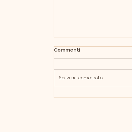
Commenti
Scrivi un commento...
Ecografia dei tessuti
molli: diagnosi avanzate