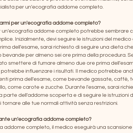
ialista per un'ecografia addome completo.
rmi per un'ecografia addome completo?
r un'ecografia addome completo potrebbe sembrare 
plice. Inizialmente, devi seguire le istruzioni del medico
Prima dell'esame, sarai richiesto di seguire una dieta c
 o bevande per almeno sei ore prima della procedura. Se
ato smettere di fumare almeno due ore prima dell'esame
potrebbe influenzare i risultati. Il medico potrebbe anch
imenti prima dell'esame, come bevande gassate, caffè, tè
llo, come carote e zucche. Durante l'esame, sarai richies
a parte dell'addome scoperta e di seguire le istruzioni d
tornare alle tue normali attività senza restrizioni.
rante un'ecografia addome completo?
a addome completo, il medico eseguirà una scansione de