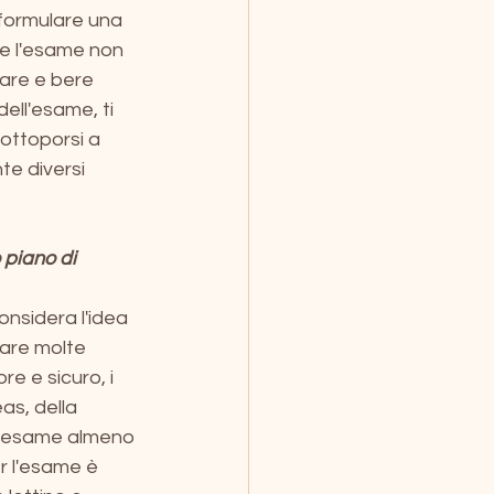
 formulare una 
he l'esame non 
are e bere 
dell'esame, ti 
sottoporsi a 
e diversi 
piano di 
onsidera l'idea 
are molte 
e e sicuro, i 
as, della 
sto esame almeno 
r l'esame è 