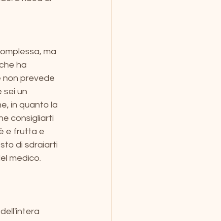
complessa, ma 
 che ha 
he non prevede 
 sei un 
, in quanto la 
e consigliarti 
 e frutta e 
to di sdraiarti 
el medico. 
ll'intera 