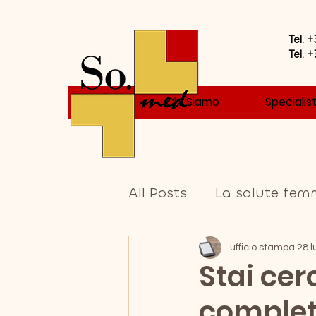
Tel. 
Tel. 
Home
Chi Siamo
Specialist
All Posts
La salute femm
ufficio stampa
28 l
Stai ce
completo