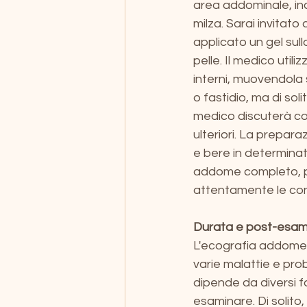
area addominale, inclus
milza. Sarai invitato
applicato un gel sul
pelle. Il medico util
interni, muovendola 
o fastidio, ma di soli
medico discuterà con 
ulteriori. La prepar
e bere in determinat
addome completo, pu
attentamente le cond
Durata e post-esam
L'ecografia addome 
varie malattie e prob
dipende da diversi fa
esaminare. Di solito,