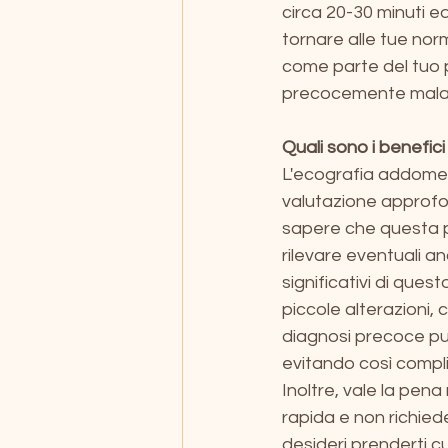
circa 20-30 minuti e
tornare alle tue nor
come parte del tuo p
precocemente malatti
Quali sono i benefi
L'ecografia addome 
valutazione approfon
sapere che questa pr
rilevare eventuali a
significativi di ques
piccole alterazioni,
diagnosi precoce può
evitando così complic
Inoltre, vale la pe
rapida e non richied
desideri prenderti cu