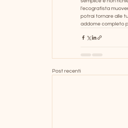
semplice e non richie
l'ecografista muover
potrai tornare alle t
addome completo per
Post recenti