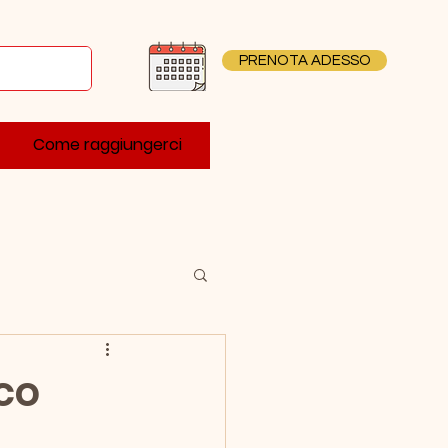
PRENOTA ADESSO
Come raggiungerci
co