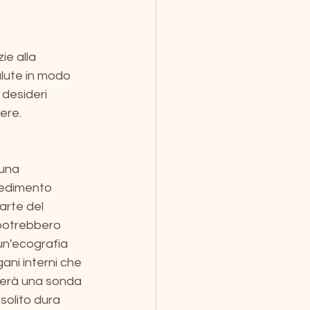
e alla 
lute in modo 
desideri 
ere.
una 
cedimento 
arte del 
potrebbero 
un'ecografia 
ni interni che 
terà una sonda 
solito dura 