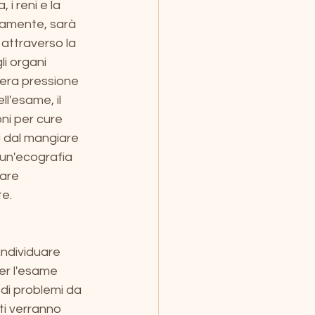
 i reni e la 
ivamente, sarà 
 attraverso la 
i organi 
gera pressione 
ll'esame, il 
ni per cure 
i dal mangiare 
 un'ecografia 
are 
te.
ndividuare 
per l'esame 
 di problemi da 
 ti verranno 