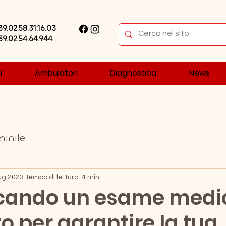
+39.02.58.31.16.03
+39.02.54.64.944
i
Ambulatori
Diagnostica
News
inile
ug 2023
Tempo di lettura: 4 min
rcando un esame medi
 per garantire la tua