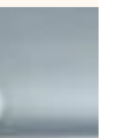
l’obiettivo di dare visibilità a una malattia
spesso fraintesa o sottovalutata: la Psoriasi.
In Italia, la giornata serve a promuovere
consapevolezza, diagnosi tempestiva, cure
adeguate e supporto ai pazienti. Di seguito un
articolo per il blog che puoi adoperare o
adattare secondo il tuo stile e target. Cos’è la
psoriasi La psoriasi è una mal