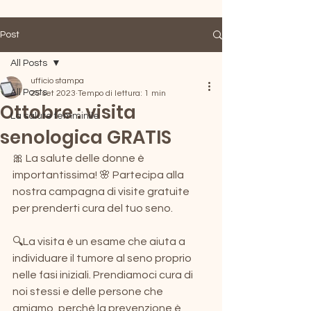
Post
All Posts
ufficio stampa
All Posts
25 set 2023
Tempo di lettura: 1 min
Ottobre : visita
La salute femminile
senologica GRATIS
🎀 La salute delle donne è 
importantissima! 🌸 Partecipa alla 
nostra campagna di visite gratuite 
per prenderti cura del tuo seno.
🔍La visita è un esame che aiuta a 
individuare il tumore al seno proprio 
nelle fasi iniziali. Prendiamoci cura di 
noi stessi e delle persone che 
amiamo, perché la prevenzione è 