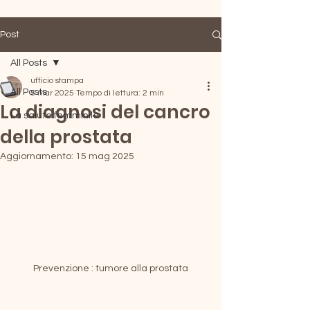
Post
All Posts
ufficio stampa
All Posts
5 mar 2025
Tempo di lettura: 2 min
La diagnosi del cancro
La salute femminile
della prostata
Aggiornamento:
15 mag 2025
Prevenzione : tumore alla prostata