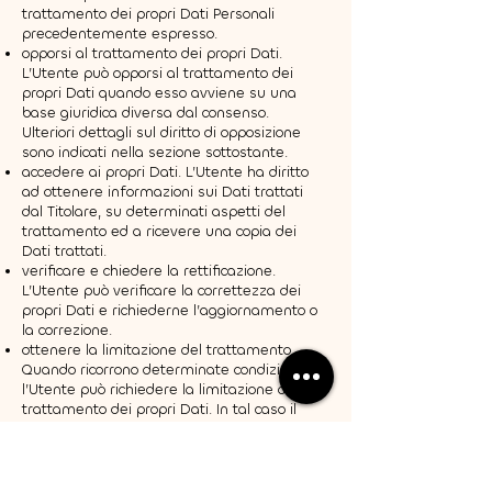
trattamento dei propri Dati Personali
precedentemente espresso.
opporsi al trattamento dei propri Dati.
L’Utente può opporsi al trattamento dei
propri Dati quando esso avviene su una
base giuridica diversa dal consenso.
Ulteriori dettagli sul diritto di opposizione
sono indicati nella sezione sottostante.
accedere ai propri Dati. L’Utente ha diritto
ad ottenere informazioni sui Dati trattati
dal Titolare, su determinati aspetti del
trattamento ed a ricevere una copia dei
Dati trattati.
verificare e chiedere la rettificazione.
L’Utente può verificare la correttezza dei
propri Dati e richiederne l’aggiornamento o
la correzione.
ottenere la limitazione del trattamento.
Quando ricorrono determinate condizioni,
l’Utente può richiedere la limitazione del
trattamento dei propri Dati. In tal caso il
Titolare non tratterà i Dati per alcun altro
scopo se non la loro conservazione.
ottenere la cancellazione o rimozione dei
propri Dati Personali. Quando ricorrono