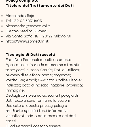
Policy completa
Titolare del Trattamento dei Dati
Alessandra Raja
Tel:
+39 02 58311603
alessandra@somed.mi.it
Centro Medico SOmed
Via Santa Sofia,
18 - 20122
Milano MI
https://www.somed.mi.it
Tipologie di Dati raccolti
Fra i Dati Personali raccolti da questa
Applicazione, in modo autonomo o tramite
terze parti, ci sono: Cookie; Dati di utilizzo;
numero di telefono; nome; cognome;
Partita IVA; email; CAP; città; Codice Fiscale;
indirizzo; data di nascita; nazione; provincia;
immagine.
Dettagli completi su ciascuna tipologia di
dati raccolti sono forniti nelle sezioni
dedicate di questa privacy policy o
mediante specifici testi informativi
visualizzati prima della raccolta dei dati
stessi.
I Dati Personali possono essere