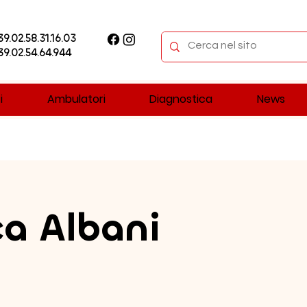
+39.02.58.31.16.03
+39.02.54.64.944
i
Ambulatori
Diagnostica
News
a Albani