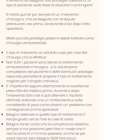
intervento da eseguire, alle patologie coesistenti, al
tipo di paziente, sulla base di situazioni contingenti.
Si tratta quindi pur sempre di un intervento
chirurgico, che va eseguito con le dovute
precauzioni sia prima, sia durante e sia dopo l’atto
operatorio.
Molte piccole patologie possono essere trattate come
chirurgia ambulatoriale.
Il tipo di intervento va valutato caso per caso dal
Chirurgo che lo effettua.
Non tutti i pazienti sono idonei al trattamento
ambulatoriale chirurgico , e la valutazione
complessiva del paziente e delle eventuali patologie
associate permette di proporre il tipo di trattamento
migliore per il singolo individuo.
E’ importante seguire attentamente le avvertenze
prescritte dal medico prima, durante e dopo
l’intervento. Solo così si può ottenere il risultato
ottimale, evitando che un trattamento a volte
considerato di poco conto diventi un problema con
conseguenze anche spiacevoli.
Bisogna dedicare a questo tipo di trattamento il
tempo giusto, senza fare le cose di corsa.
Bisogna tener conto che le complicanze esistono,
sempre, e noi possiamo però fare in modo che il
rischio diventi il minimo possibile, anche se per
avere rischio zero bisogna NON fare alcun