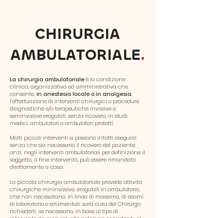
CHIRURGIA
AMBULATORIALE
.
La chirurgia ambulatoriale
è la condizione
clinica, organizzativa ed amministrativa che
consente,
in anestesia locale o in analgesia
,
l’effettuazione di interventi chirurgici o procedure
diagnostiche e/o terapeutiche invasive e
seminvasive erogabili, senza ricovero, in studi
medici, ambulatori o ambulatori protetti.
Molti piccoli interventi si possono infatti eseguire
senza che sia necessario il ricovero del paziente:
anzi, negli interventi ambulatoriali per definizione il
soggetto, a fine intervento, può essere rimandato
direttamente a casa.
La piccola chirurgia ambulatoriale prevede attività
chirurgiche mininvasive, erogabili in ambulatorio,
che non necessitano, in linea di massima, di esami
di laboratorio o strumentali: sarà cura del Chirurgo
richiederli, se necessario, in base al tipo di